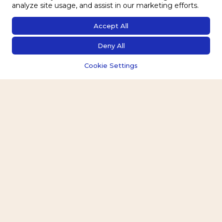
- Abendessen: ab 19:00 Uhr
analyze site usage, and assist in our marketing efforts.
Teams können die Küche für Selbstverpflegung buchen
Accept All
und zahlen eine Küchennutzungspauschale.
Deny All
Cookie Settings
Du hast
Fragen
? Wir haben
die Antwort!
Uns ist wichtig, dass wir für deinen Aufenthalt die
richtige Balance finden. Sprich uns einfach an. Wir